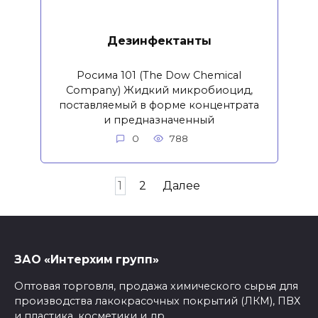
Дезинфектанты
Росима 101 (The Dow Chemical
Company) Жидкий микробиоцид,
поставляемый в форме концентрата
и предназначенный
0
788
1
2
Далее
ЗАО «Интерхим групп»
Оптовая торговля, продажа химического сырья для
производства лакокрасочных покрытий (ЛКМ), ПВХ
и пластика, косметики и др.