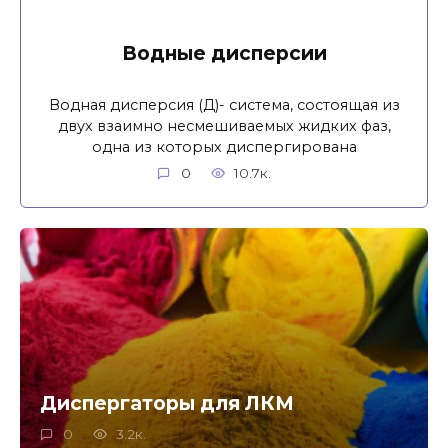
Водные дисперcии
Водная дисперсия (Д)- система, состоящая из
двух взаимно несмешиваемых жидких фаз,
одна из которых диспергирована
0
10.7к.
Диспергаторы для ЛКМ
0
3.2к.