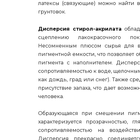
латексы (связующие) можно найти в
грунтовок.
Дисперсия стирол-акрилата
облад
сцеплению лакокрасочного по
Несомненным плюсом сырья для во
пигментной емкости, что позволяет
пигмента с наполнителем. Дисперс
сопротивляемостью к воде, щелочны
как дождь, град или снег). Также с
присутствие запаха, что дает возмож
человека.
Образующаяся при смешении пигм
характеризуется прозрачностью, г
сопротивляемостью на воздейст
Дисперсия прекрасно соединяетс