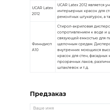
UCAR Latex 2012 является 
UCAR Latex
интерьерных красок для ст
2012
ремонтных штукатурок, а т
Стирол-акриловая дисперс
сопротивлением к воде и 
связующей емкостью для п
Финндисп
щелочным средам. Дисперс
А10
внутренних моющихся выс
красок для стен, фасадных
прозрачных лаков, различ
шпаклевок и т.д.
Предзаказ