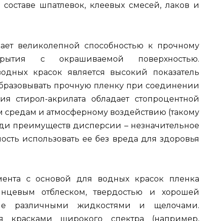
 составе шпатлевок, клеевых смесей, лаков и
ает великолепной способностью к прочному
крытия с окрашиваемой поверхностью.
дных красок является высокий показатель
 образовывать прочную пленку при соединении
ия стирол-акрилата обладает стопроцентной
м средам и атмосферному воздействию (такому
реди преимуществ дисперсии – незначительное
ность использовать ее без вреда для здоровья
ента с основой для водных красок пленка
лянцевым отблеском, твердостью и хорошей
вие различными жидкостями и щелочами.
я красками широкого спектра (например,