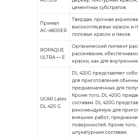
цементных субстратов.
Твердая, прочная акрилова
Примал
высокогляцевых красок и 
АС-4800ER
половых красок и лаков.
Органический пигмент рас
ROPAQUE
рассеивания, обеспечиваю
ULTRA — E
краски, как для внутренних
DL 420G представляет соб
для приготовления обычны
предназначенных для полу
Кроме того, DL 420G прид
UCAR Latex
составам. DL 420G предста
DL 420 G
рекомендуемую для пригот
внешних работ, предназна
поверхностей. Кроме того,
штукатурным составам.