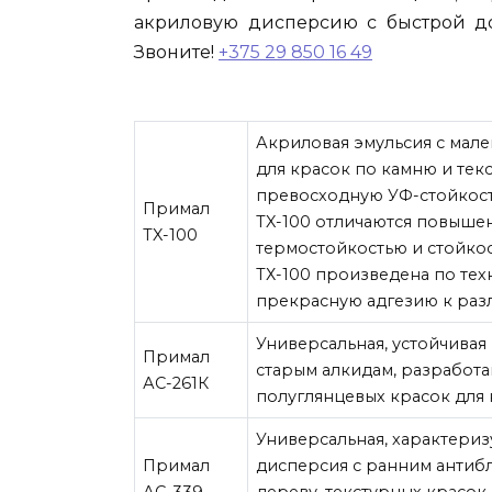
акриловую дисперсию с быстрой до
Звоните!
+375 29 850 16 49
Акриловая эмульсия с мал
для красок по камню и тек
превосходную УФ-стойкост
Примал
TX-100 отличаются повыше
TX-100
термостойкостью и стойко
ТХ-100 произведена по те
прекрасную адгезию к раз
Универсальная, устойчивая
Примал
старым алкидам, разработа
АС-261К
полуглянцевых красок для
Универсальная, характери
Примал
дисперсия с ранним антиб
АС-339
дереву, текстурных красок,