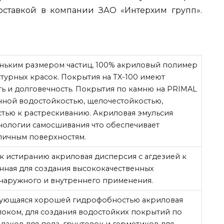
ставкой в компании ЗАО «Интерхим групп».
еньким размером частиц, 100% акриловый полимер
стурных красок. Покрытия на TX-100 имеют
ь и долговечность. Покрытия по камню на PRIMAL
нной водостойкостью, щелочестойкостью,
стью к растрескиванию. Акриловая эмульсия
хнологии самосшивания что обеспечивает
личным поверхностям.
 к истиранию акриловая дисперсия с агдезией к
нная для создания высококачественных
 наружного и внутреннего применения.
зующаяся хорошей гидрофобностью акриловая
локом, для создания водостойких покрытий по
 лаков для пола, грунтовок и герметиков для